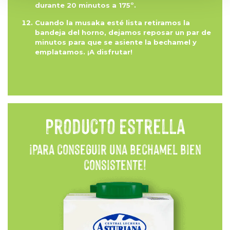
mismo.
durante 20 minutos a 175º.
Cuando la musaka esté lista retiramos la
Puede consultar la
Política de cookies
para más
bandeja del horno, dejamos reposar un par de
información. Puede aceptar todas las cookies,
minutos para que se asiente la bechamel y
rechazarlas o configurarlas en el siguiente panel.
emplatamos. ¡A disfrutar!
Producto Estrella
¡Para conseguir una bechamel bien
consistente!