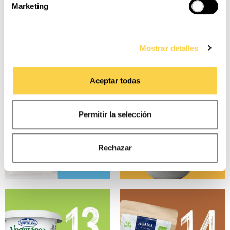
Marketing
Comportamentales
: analizan los hábitos de
navegación con el fin de desarrollar un perfil
específico para ofrecer servicios e informaciones
personalizadas en función del mismo.
Mostrar detalles
Puede consultar la
Política de cookies
para más
Aceptar todas
información. Puede aceptar todas las cookies,
rechazarlas o configurarlas en el siguiente panel.
Permitir la selección
Rechazar