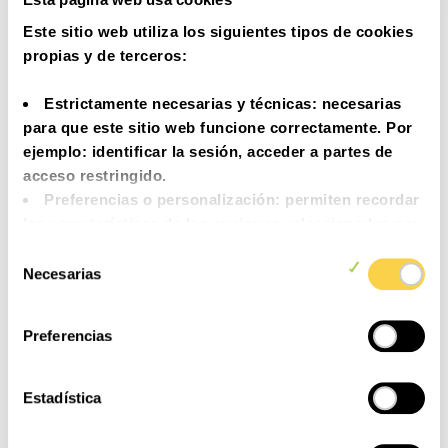
Este sitio web utiliza los siguientes tipos de cookies
propias y de terceros:
Estrictamente necesarias y técnicas:
necesarias
para que este sitio web funcione correctamente. Por
ejemplo: identificar la sesión, acceder a partes de
acceso restringido.
Preferencias o personalización
: permiten recordar
las características de las opciones seleccionadas por
la persona usuaria (por ejemplo: configuración del
Selección
idioma).
Necesarias
de
Análisis o medición
: para medir la actividad, usos
consentimiento
y accesos a los distintos contenidos y servicios
Preferencias
disponibles con el fin de introducir mejoras o nuevos
servicios.
Funcionales
: necesarias para el correcto
Estadística
funcionamiento de algunos servicios y
funcionalidades disponibles.