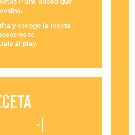
ecetas Plant-Based que
 cocina.
rita y escoge la receta
Nosotros te
le al play.
eceta