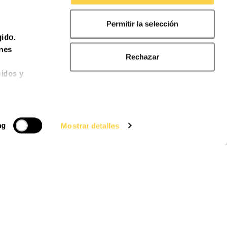
Permitir la selección
gido.
ones
Rechazar
nidos y
 perfil
ng
Mostrar detalles
mo.
s cookies,