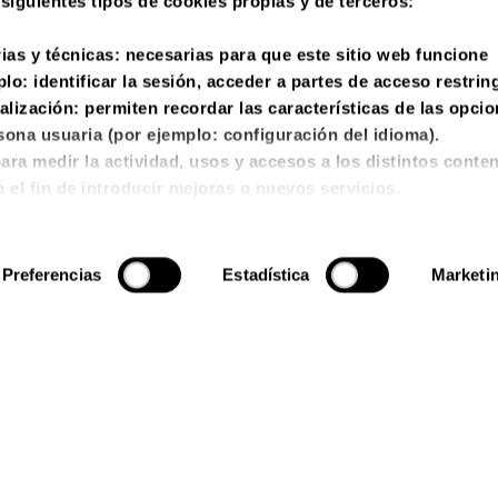
s siguientes tipos de cookies propias y de terceros:
ias y técnicas:
necesarias para que este sitio web funcione
o: identificar la sesión, acceder a partes de acceso restrin
alización
: permiten recordar las características de las opci
sona usuaria (por ejemplo: configuración del idioma).
para medir la actividad, usos y accesos a los distintos conte
 el fin de introducir mejoras o nuevos servicios.
ias para el correcto funcionamiento de algunos servicios y
les.
nalizan los hábitos de navegación con el fin de desarrollar un
Preferencias
Estadística
Marketi
servicios e informaciones personalizadas en función del mis
ica de cookies
para más información. Puede aceptar todas la
as en el siguiente panel.