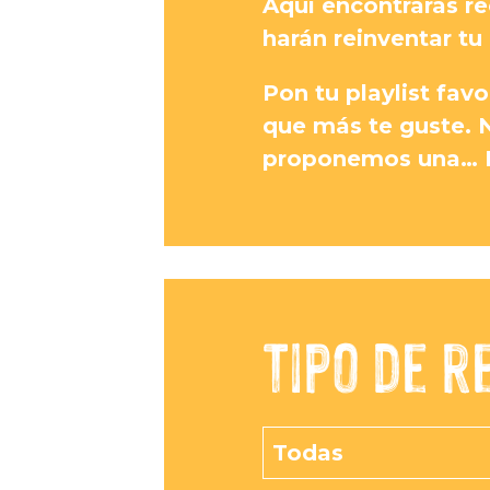
Aquí encontrarás r
harán reinventar tu
Pon tu playlist favo
que más te guste. 
proponemos una… Da
Tipo de r
Todas