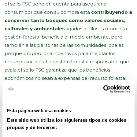
el sello FSC tiene en cuenta para asegurar al
consumidor que con su compra está
contribuyendo a
conservar tanto bosques como valores sociales,
culturales y ambientales
ligados a ellos. La correcta
gestión forestal beneficia al medio ambiente, pero
también a las personas de las comunidades locales
porque proporciona incentivos para mejorar los
recursos sociales. La gestión forestal responsable que
avala el sello FSC garantiza que los beneficios
económicos no sean a expensas del recurso forestal,
del ecosistema o la población afectada.
Los productos diferenciados con el sello FSC ayudan a
frenar prácticas ilegales. En el mercado actual
existen
Esta página web usa cookies
marcas cuyos productos proceden de talas
Este sitio web utiliza los siguientes tipos de cookies
insostenibles o no permitidas
, en las que los
propias y de terceros:
trabajadores implicados corren muchos riesgos. La